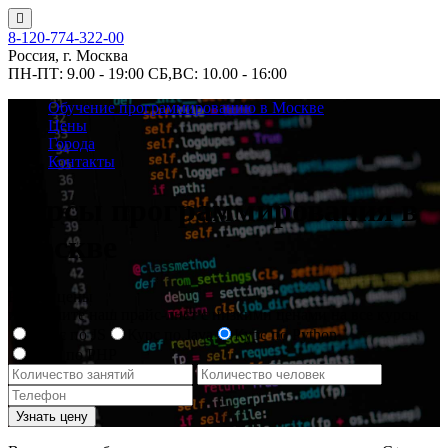
8-120-774-322-00
Россия, г. Москва
ПН-ПТ: 9.00 - 19:00
СБ,ВС: 10.00 - 16:00
Обучение программированию в Москве
Цены
Города
Контакты
Курсы программирования в
Москве
Расчет цены
и получите наш прайс-лист с низкими ценами на все курсы
Курс по JS
Курс по Java
Курс по Python
Курс по PHP
Узнать цену